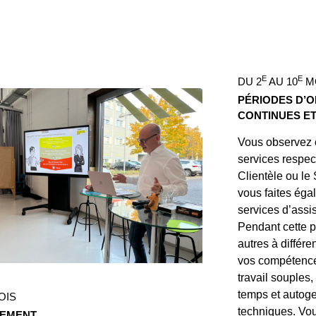
E
E
DU 2
AU 10
M
PÉRIODES D’
CONTINUES ET
Vous observez 
services respec
Clientèle ou le
vous faites éga
services d’assi
Pendant cette p
autres à différ
vos compétenc
travail souples,
temps et autog
OIS
techniques. Vou
CEMENT