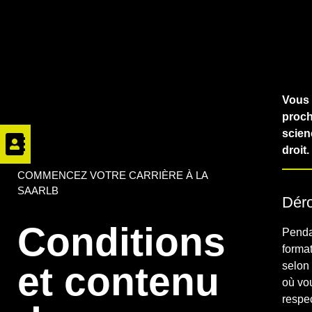
Vous 
proch
scien
droit.
COMMENCEZ VOTRE CARRIÈRE À LA
SAARLB
Déro
Conditions
Penda
forma
et contenu
selon
où vou
respe