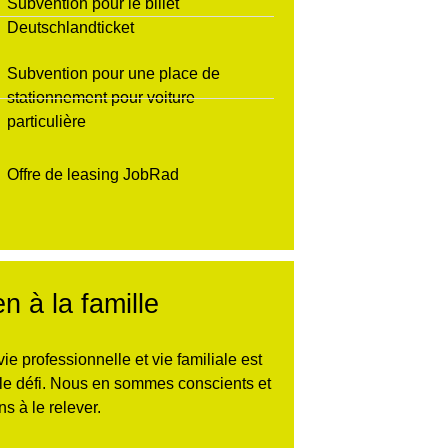
Subvention pour le billet
Deutschlandticket
Subvention pour une place de
stationnement pour voiture
particulière
Offre de leasing JobRad
n à la famille
vie professionnelle et vie familiale est
ble défi. Nous en sommes conscients et
s à le relever.