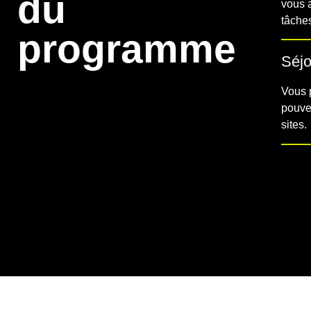
du
vous 
tâche
programme
Séjo
Vous p
pouve
sites.