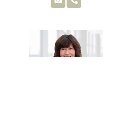
Christine Bieg
Services de paiements commerciaux
Fon. +49 681 383-1848
christine.bieg@banque-franco-allemande.fr